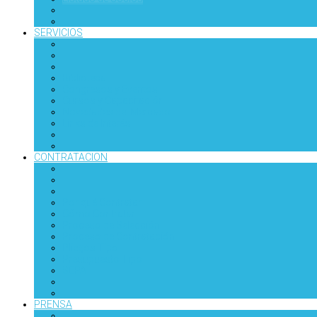
SERVICIOS
Biblioteca
Congresos y Eventos
Cursos y Capacitación
Novedades del Mercado
Links de Interés
CONTRATACION
Por qué Contratar
Cómo Contratar
Proceso de Selección
Proceso de Contratación
Pliegos Tipo
Presupuesto Tipo
SEPA
PRENSA