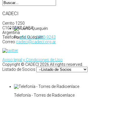
CADECI
Cerrito 1250
C1010AAZ CABA
Argentina
Puerto Quequén
Teléfono
+54 9 11 2880-9243
Correo
cadeci@cadeci.org.ar
Aviso legal y Condiciones de Uso
Copyright ©
CADECI
2026 All rights reserved.
Listado de Socios
Telefonía - Torres de Radioenlace