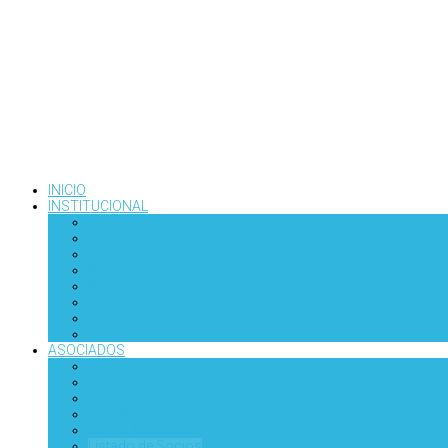
INICIO
INSTITUCIONAL
Presentación
Autoridades
Estatuto
ASOCIADOS
Beneficios
Cómo Asociarse
Listado de Socios