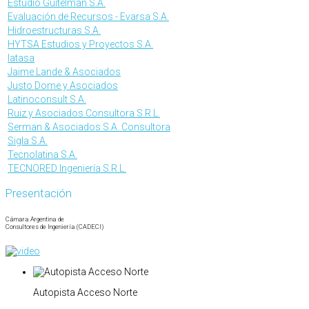
Estudio Guitelman S.A.
Evaluación de Recursos - Evarsa S.A.
Hidroestructuras S.A.
HYTSA Estudios y Proyectos S.A.
Iatasa
Jaime Lande & Asociados
Justo Dome y Asociados
Latinoconsult S.A.
Ruiz y Asociados Consultora S.R.L.
Serman & Asociados S.A. Consultora
Sigla S.A.
Tecnolatina S.A.
TECNORED Ingeniería S.R.L.
Presentación
Cámara Argentina de
Consultores de Ingeniería (CADECI)
Autopista Acceso Norte