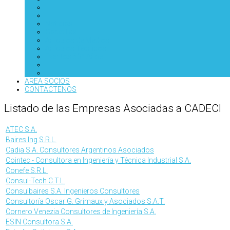
Noticias
Gacetillas
Artículos de Medios
Artículos Técnicos
Eventos 50º Años
AREA SOCIOS
CONTACTENOS
Listado de las Empresas Asociadas a CADECI
ATEC S.A.
Baires Ing S.R.L.
Cadia S.A. Consultores Argentinos Asociados
Cointec - Consultora en Ingeniería y Técnica Industrial S.A.
Conefe S.R.L.
Consul-Tech C.T.L.
Consulbaires S.A. Ingenieros Consultores
Consultoría Oscar G. Grimaux y Asociados S.A.T.
Cornero Venezia Consultores de Ingeniería S.A.
ESIN Consultora S.A.