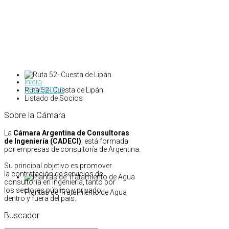
Inicio
Ruta 52- Cuesta de Lipán
ASOCIADOS
Listado de Socios
Sobre
la
Cámara
La
Cámara Argentina de Consultoras
de Ingeniería (CADECI)
, está formada
por empresas de consultoría de Argentina.
Su principal objetivo es promover
la contratación de servicios de
consultoría en ingeniería, tanto por
los sectores público y privado,
Plantas de Tratamiento de Agua
dentro y fuera del país.
Buscador